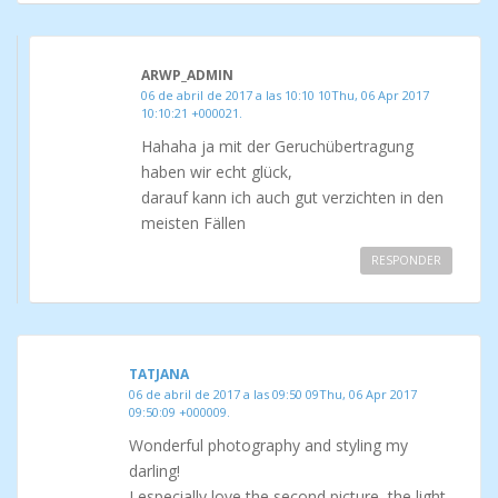
ARWP_ADMIN
06 de abril de 2017 a las 10:10 10Thu, 06 Apr 2017
10:10:21 +000021.
Hahaha ja mit der Geruchübertragung
haben wir echt glück,
darauf kann ich auch gut verzichten in den
meisten Fällen
RESPONDER
TATJANA
06 de abril de 2017 a las 09:50 09Thu, 06 Apr 2017
09:50:09 +000009.
Wonderful photography and styling my
darling!
I especially love the second picture, the light