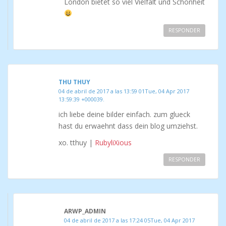
London bietet so viel Vielfalt und Schönheit
RESPONDER
THU THUY
04 de abril de 2017 a las 13:59 01Tue, 04 Apr 2017
13:59:39 +000039.
ich liebe deine bilder einfach. zum glueck
hast du erwaehnt dass dein blog umziehst.
xo. tthuy |
RubyliXious
RESPONDER
ARWP_ADMIN
04 de abril de 2017 a las 17:24 05Tue, 04 Apr 2017