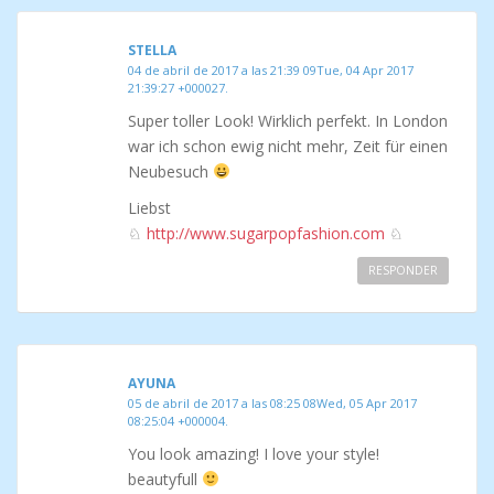
STELLA
04 de abril de 2017 a las 21:39 09Tue, 04 Apr 2017
21:39:27 +000027.
Super toller Look! Wirklich perfekt. In London
war ich schon ewig nicht mehr, Zeit für einen
Neubesuch
Liebst
♘
http://www.sugarpopfashion.com
♘
RESPONDER
AYUNA
05 de abril de 2017 a las 08:25 08Wed, 05 Apr 2017
08:25:04 +000004.
You look amazing! I love your style!
beautyfull