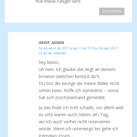
mal etwas ruhiger wird.
RESPONDER
ARWP_ADMIN
06 de abril de 2017 a las 11:42 11Thu, 06 Apr 2017
11:42:44 +000044.
hey liebes,
oh nein. Ich glaube das liegt an deinem
browser (welchen benutzt du?)
DU bist die einzige die meine Bilder nicht
sehen kann, hoffe ich zumindest – sonst
hat sich (noch)niemand gemeldet.
Ja das finde ich echt schade, vor allem weil
es orte waren auch mitten am Tag,
wo ich auch vorher nicht reservieren
würde. Wenn ich unterwegs bin gehe ich
irgendwo essen…