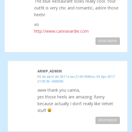
The blue Restaurant looks really cool. Your
outfit is very chic and romantic, adore those
heels!
xo
http://www.carinavardie.com
RESPONDER
ARWP_ADMIN
03 de abril de 2017 a las 21:00 09Mon, 03 Apr 2017
21:00:30 +000030.
aww thank you carina,
yes those heels are amazing. funny
because actually I don’t really like Velvet
stuff
RESPONDER