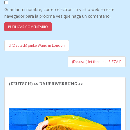
Guardar mi nombre, correo electrónico y sitio web en este
navegador para la próxima vez que haga un comentario.
(Deutsch) pinke Wand in London
Mensajes de navegación
(Deutsch) let them eat PIZZA
(DEUTSCH) >> DAUERWERBUNG <<