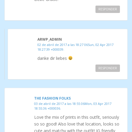
RESPONDER
ARWP_ADMIN
02 de abril de 2017 a las 18:27 06Sun, 02 Apr 2017
18:27:39 +000039.
danke dir liebes
RESPONDER
THE FASHION FOLKS
03 de abril de 2017 a las 18:55 06Mon, 03 Apr 2017
18:55:36 +000036.
Love the mix of prints in this outfit, seriously
so so good! Also love that location, looks so
cute and matchy with the outfit! IG friendly