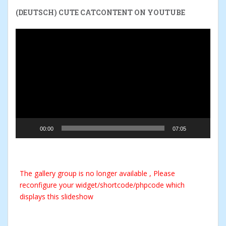
(DEUTSCH) CUTE CATCONTENT ON YOUTUBE
Reproductor
de
vídeo
00:00
07:05
The gallery group
is no longer available , Please
reconfigure your widget/shortcode/phpcode which
displays this slideshow