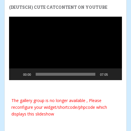
(DEUTSCH) CUTE CATCONTENT ON YOUTUBE
Reproductor
de
vídeo
00:00
07:05
The gallery group
is no longer available , Please
reconfigure your widget/shortcode/phpcode which
displays this slideshow