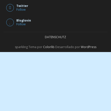
Instagram
Follow
Facebook
Follow
Twitter
Follow
Bloglovin
Follow
DATENSCHUTZ
sparkling Tema por
Colorlib
Desarrollado por
WordPress