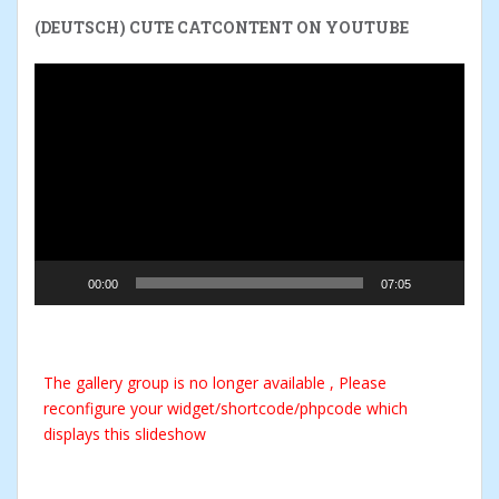
(DEUTSCH) CUTE CATCONTENT ON YOUTUBE
Reproductor
de
vídeo
00:00
07:05
The gallery group
is no longer available , Please
reconfigure your widget/shortcode/phpcode which
displays this slideshow