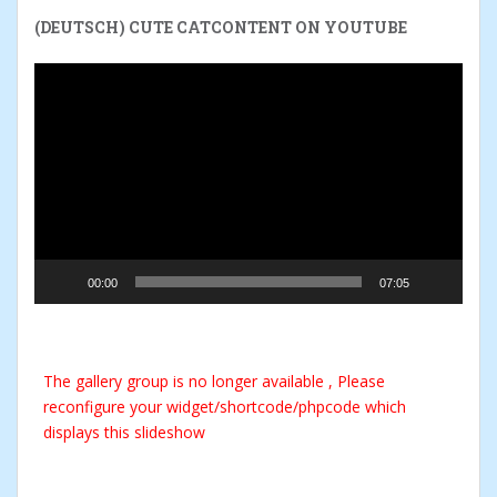
(DEUTSCH) CUTE CATCONTENT ON YOUTUBE
Reproductor
de
vídeo
00:00
07:05
The gallery group
is no longer available , Please
reconfigure your widget/shortcode/phpcode which
displays this slideshow