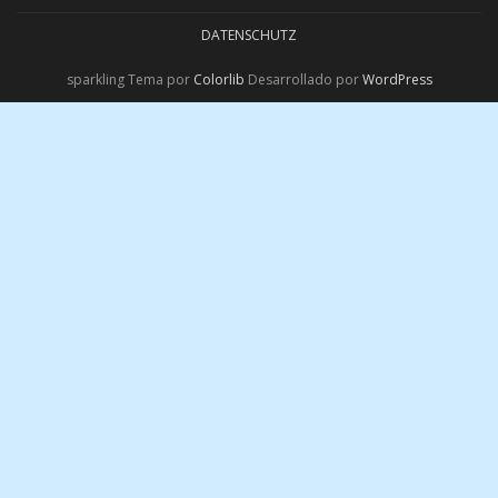
DATENSCHUTZ
sparkling Tema por
Colorlib
Desarrollado por
WordPress