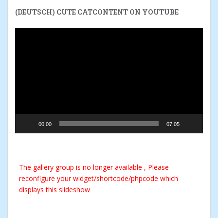
(DEUTSCH) CUTE CATCONTENT ON YOUTUBE
Reproductor
de
vídeo
00:00
07:05
The gallery group
is no longer available , Please
reconfigure your widget/shortcode/phpcode which
displays this slideshow