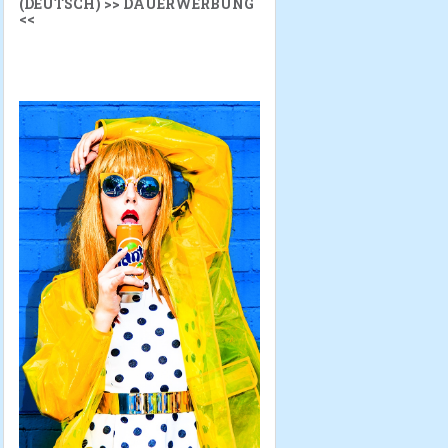
(DEUTSCH) >> DAUERWERBUNG
<<