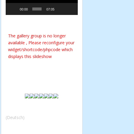
00:00
07:05
The gallery group
is no longer
available , Please reconfigure your
widget/shortcode/phpcode which
displays this slideshow
(Deutsch)