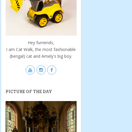
Hey furriends,
I am Cat Walk, the most fashionable
(bengal) cat and Amely's big boy.
PICTURE OF THE DAY