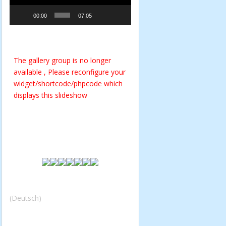
00:00
07:05
The gallery group
is no longer
available , Please reconfigure your
widget/shortcode/phpcode which
displays this slideshow
(Deutsch)