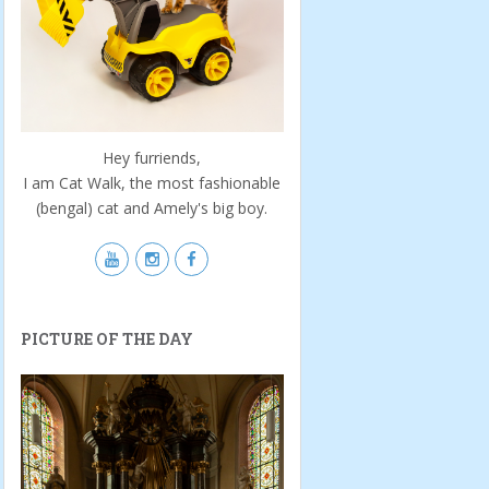
Hey furriends,
I am Cat Walk, the most fashionable
(bengal) cat and Amely's big boy.
PICTURE OF THE DAY