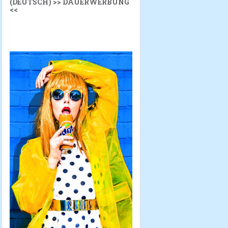
(DEUTSCH) >> DAUERWERBUNG
<<