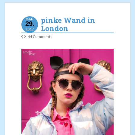
pinke Wand in
MAR
29.
London
2017
44 Comments