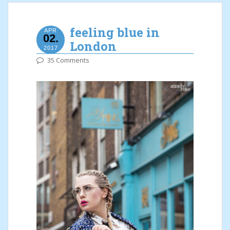
feeling blue in
APR
02.
London
2017
35 Comments