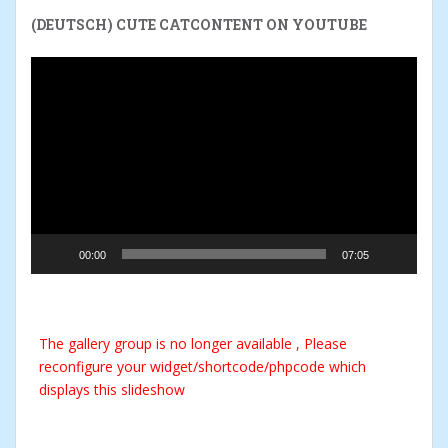
(DEUTSCH) CUTE CATCONTENT ON YOUTUBE
Reproductor
de
vídeo
00:00
07:05
The gallery group
is no longer available , Please
reconfigure your widget/shortcode/phpcode which
displays this slideshow