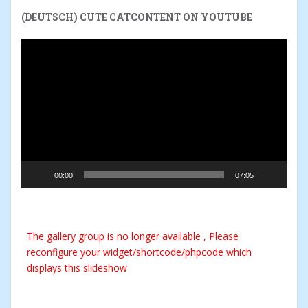
(DEUTSCH) CUTE CATCONTENT ON YOUTUBE
Reproductor
de
vídeo
00:00
07:05
The gallery group
is no longer available , Please
reconfigure your widget/shortcode/phpcode which
displays this slideshow