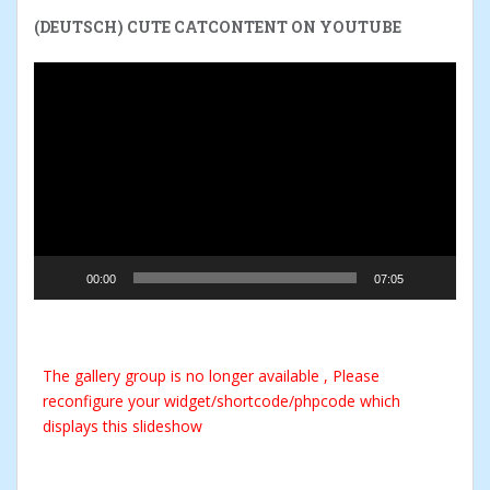
(DEUTSCH) CUTE CATCONTENT ON YOUTUBE
Reproductor
de
vídeo
00:00
07:05
The gallery group
is no longer available , Please
reconfigure your widget/shortcode/phpcode which
displays this slideshow