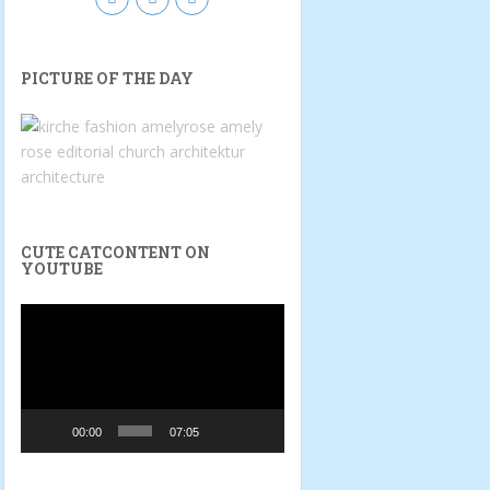
PICTURE OF THE DAY
CUTE CATCONTENT ON
YOUTUBE
Video
Player
00:00
07:05