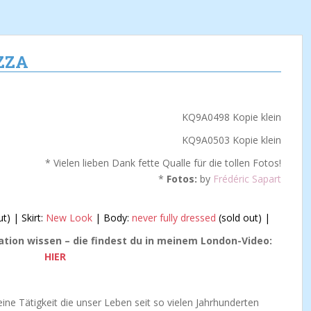
IZZA
* Vielen lieben Dank fette Qualle für die tollen Fotos!
*
Fotos:
by
Frédéric Sapart
t) | Skirt:
New Look
| Body:
never fully dressed
(sold out) |
cation wissen – die findest du in meinem London-Video:
HIER
ine Tätigkeit die unser Leben seit so vielen Jahrhunderten