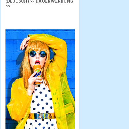
(DEUTSCH) >> DAUERWERBUNG
<<