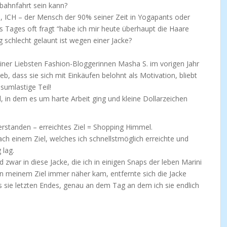
rbahnfahrt sein kann?
h, ICH – der Mensch der 90% seiner Zeit in Yogapants oder
Tages oft fragt “habe ich mir heute überhaupt die Haare
g schlecht gelaunt ist wegen einer Jacke?
einer Liebsten Fashion-Bloggerinnen Masha S. im vorigen Jahr
eb, dass sie sich mit Einkäufen belohnt als Motivation, bliebt
umlastige Teil!
l, in dem es um harte Arbeit ging und kleine Dollarzeichen
erstanden – erreichtes Ziel = Shopping Himmel.
ch einem Ziel, welches ich schnellstmöglich erreichte und
 lag.
 zwar in diese Jacke, die ich in einigen Snaps der leben Marini
an meinem Ziel immer näher kam, entfernte sich die Jacke
s sie letzten Endes, genau an dem Tag an dem ich sie endlich