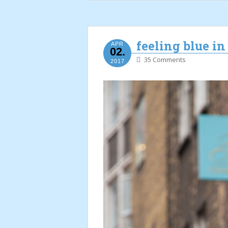
feeling blue i
APR
02.
35 Comments
2017