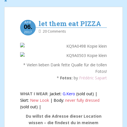
let them eat PIZZA
APR
06.
20 Comments
2017
* Vielen lieben Dank fette Qualle für die tollen
Fotos!
*
Fotos:
by
Frédéric Sapart
WHAT I WEAR
:
Jacket:
G.Kero
(sold out) |
Skirt:
New Look
| Body:
never fully dressed
(sold out) |
Du willst die Adresse dieser Location
wissen – die findest du in meinem