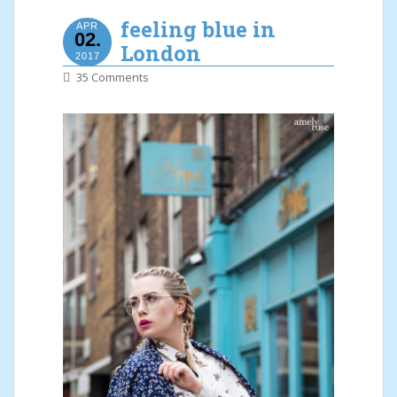
feeling blue in
APR
02.
London
2017
35 Comments