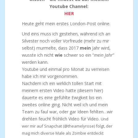
Youtube Channel:
HIER
Heute geht mein erstes London-Post online.
Und eins muss ich gestehen, während ich an
Silvester noch voller Vorfreude (mehr zu mir
selbst) murmelte, dass 2017
mein
Jahr wird,
wusste ich nicht
wie
schwer so ein “
mein Jahr
”
werden kann.
Youtube und einmal pro Monat zu verreisen
habe ich mir vorgenommen.
Nachdem ich ein wirklich tollen Start mit
meinem ersten Video hatte (diesem hier)
dauerte es eine gefühlte Ewigkeit bis ein
zweites online ging. Nicht weil ich und mein
Team zu faul war, oder gar Ideen fehlten…wir
drehten feucht fröhlich Video für Video.
Und
wer mir auf Snapchat (@theamelyrose) folgt, der
mag mich diverse Male als Zombie entdeckt