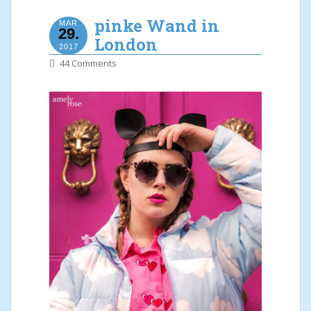
pinke Wand in
MAR
29.
London
2017
44 Comments