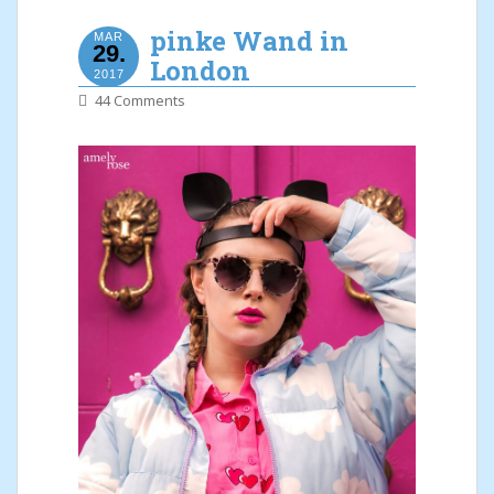
pinke Wand in
MAR
29.
London
2017
44 Comments