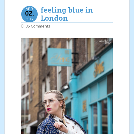
feeling blue in
APR
02.
London
2017
35 Comments