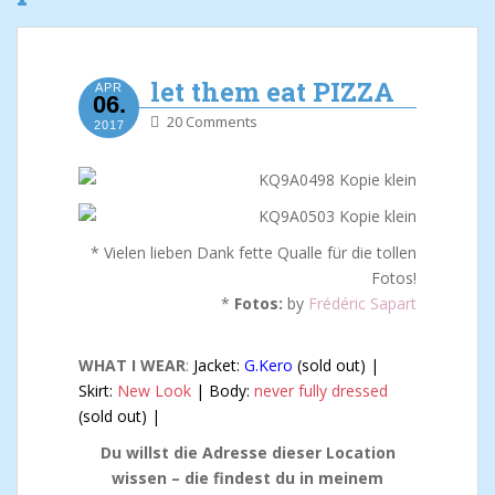
let them eat PIZZA
APR
06.
20 Comments
2017
* Vielen lieben Dank fette Qualle für die tollen
Fotos!
*
Fotos:
by
Frédéric Sapart
WHAT I WEAR
:
Jacket:
G.Kero
(sold out) |
Skirt:
New Look
| Body:
never fully dressed
(sold out) |
Du willst die Adresse dieser Location
wissen – die findest du in meinem