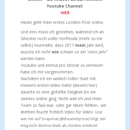
Youtube Channel:
HIER
Heute geht mein erstes London-Post online.
Und eins muss ich gestehen, während ich an
Silvester noch voller Vorfreude (mehr zu mir
selbst) murmelte, dass 2017
mein
Jahr wird,
wusste ich nicht
wie
schwer so ein “
mein Jahr
”
werden kann.
Youtube und einmal pro Monat zu verreisen
habe ich mir vorgenommen.
Nachdem ich ein wirklich tollen Start mit
meinem ersten Video hatte (diesem hier)
dauerte es eine gefühlte Ewigkeit bis ein
zweites online ging. Nicht weil ich und mein
Team zu faul war, oder gar Ideen fehlten…wir
drehten feucht fröhlich Video für Video.
Und
wer mir auf Snapchat (@theamelyrose) folgt, der
mag mich diverse Male als Zombie entdeckt