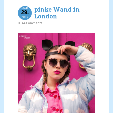
pinke Wand in
MAR
29.
London
2017
44 Comments