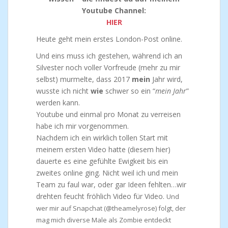
Youtube Channel:
HIER
Heute geht mein erstes London-Post online.
Und eins muss ich gestehen, während ich an
Silvester noch voller Vorfreude (mehr zu mir
selbst) murmelte, dass 2017
mein
Jahr wird,
wusste ich nicht
wie
schwer so ein “
mein Jahr
”
werden kann.
Youtube und einmal pro Monat zu verreisen
habe ich mir vorgenommen.
Nachdem ich ein wirklich tollen Start mit
meinem ersten Video hatte (diesem hier)
dauerte es eine gefühlte Ewigkeit bis ein
zweites online ging. Nicht weil ich und mein
Team zu faul war, oder gar Ideen fehlten…wir
drehten feucht fröhlich Video für Video.
Und
wer mir auf Snapchat (@theamelyrose) folgt, der
mag mich diverse Male als Zombie entdeckt