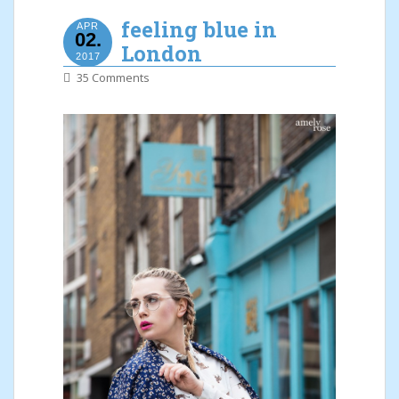
feeling blue in
APR
02.
London
2017
35 Comments