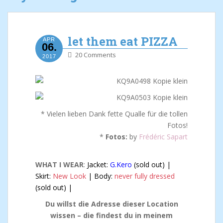
let them eat PIZZA
APR
06.
20 Comments
2017
* Vielen lieben Dank fette Qualle für die tollen
Fotos!
*
Fotos:
by
Frédéric Sapart
WHAT I WEAR
:
Jacket:
G.Kero
(sold out) |
Skirt:
New Look
| Body:
never fully dressed
(sold out) |
Du willst die Adresse dieser Location
wissen – die findest du in meinem