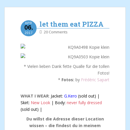
let them eat PIZZA
APR
06.
20 Comments
2017
* Vielen lieben Dank fette Qualle für die tollen
Fotos!
*
Fotos:
by
Frédéric Sapart
WHAT I WEAR
:
Jacket:
G.Kero
(sold out) |
Skirt:
New Look
| Body:
never fully dressed
(sold out) |
Du willst die Adresse dieser Location
wissen – die findest du in meinem