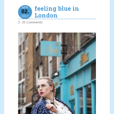
feeling blue in
APR
02.
London
2017
35 Comments