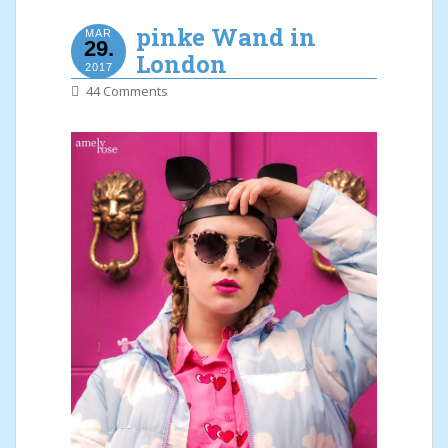
pinke Wand in
MAR
29.
London
2017
44 Comments