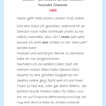
Youtube Channel:
HIER
Heute geht mein erstes London-Post online.
Und eins muss ich gestehen, während ich an
Silvester noch voller Vorfreude (mehr zu mir
selbst) murmelte, dass 2017
mein
Jahr wird,
wusste ich nicht
wie
schwer so ein “
mein Jahr
”
werden kann.
Youtube und einmal pro Monat zu verreisen
habe ich mir vorgenommen.
Nachdem ich ein wirklich tollen Start mit
meinem ersten Video hatte (diesem hier)
dauerte es eine gefühlte Ewigkeit bis ein
zweites online ging. Nicht weil ich und mein
Team zu faul war, oder gar Ideen fehlten…wir
drehten feucht fröhlich Video für Video.
Und
wer mir auf Snapchat (@theamelyrose) folgt, der
mag mich diverse Male als Zombie entdeckt