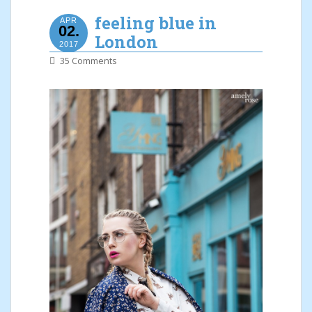
feeling blue in
APR
02.
London
2017
35 Comments