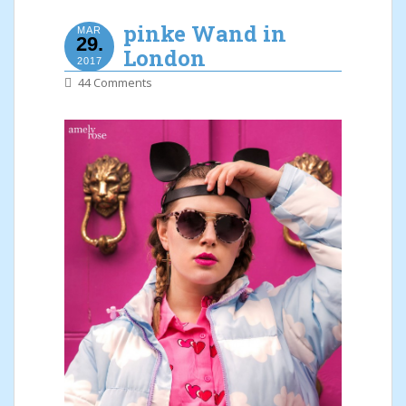
pinke Wand in
MAR
29.
London
2017
44 Comments