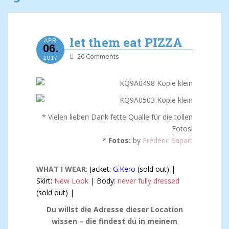
let them eat PIZZA
APR
06.
20 Comments
2017
* Vielen lieben Dank fette Qualle für die tollen
Fotos!
*
Fotos:
by
Frédéric Sapart
WHAT I WEAR
:
Jacket:
G.Kero
(sold out) |
Skirt:
New Look
| Body:
never fully dressed
(sold out) |
Du willst die Adresse dieser Location
wissen – die findest du in meinem