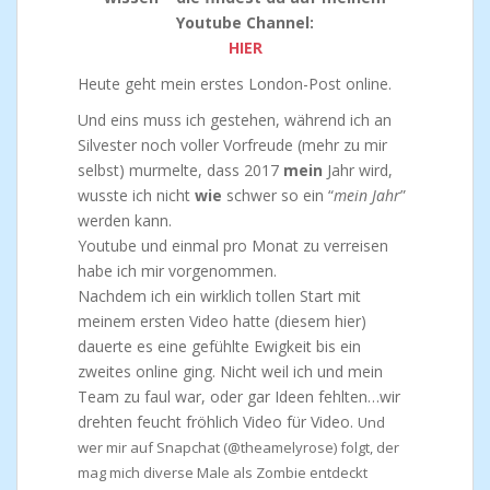
Youtube Channel:
HIER
Heute geht mein erstes London-Post online.
Und eins muss ich gestehen, während ich an
Silvester noch voller Vorfreude (mehr zu mir
selbst) murmelte, dass 2017
mein
Jahr wird,
wusste ich nicht
wie
schwer so ein “
mein Jahr
”
werden kann.
Youtube und einmal pro Monat zu verreisen
habe ich mir vorgenommen.
Nachdem ich ein wirklich tollen Start mit
meinem ersten Video hatte (diesem hier)
dauerte es eine gefühlte Ewigkeit bis ein
zweites online ging. Nicht weil ich und mein
Team zu faul war, oder gar Ideen fehlten…wir
drehten feucht fröhlich Video für Video.
Und
wer mir auf Snapchat (@theamelyrose) folgt, der
mag mich diverse Male als Zombie entdeckt