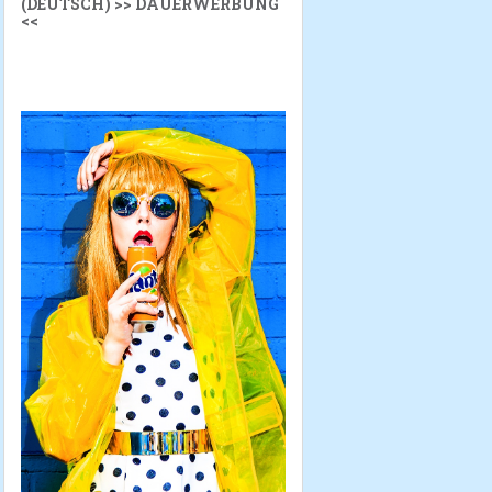
(DEUTSCH) >> DAUERWERBUNG
<<