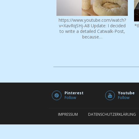
https://www.youtube.com/watch?
v=XavRqSHj-A8 Update: I decided
*t
to write a detailed Catwalk-Post,
because…
Pinterest
Youtube
Follow
Follow
IMPRESSUM
DATENSCHUTZERKLÄRUNG