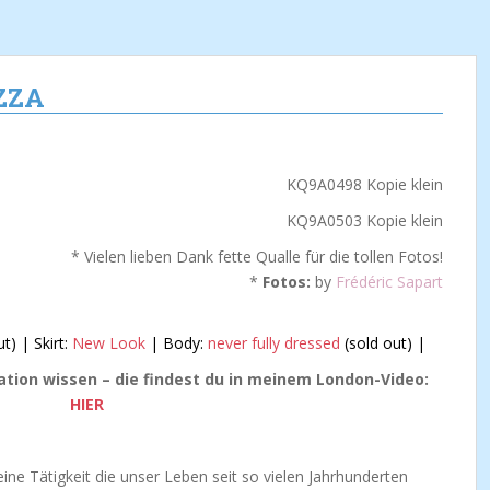
IZZA
* Vielen lieben Dank fette Qualle für die tollen Fotos!
*
Fotos:
by
Frédéric Sapart
t) | Skirt:
New Look
| Body:
never fully dressed
(sold out) |
cation wissen – die findest du in meinem London-Video:
HIER
ine Tätigkeit die unser Leben seit so vielen Jahrhunderten