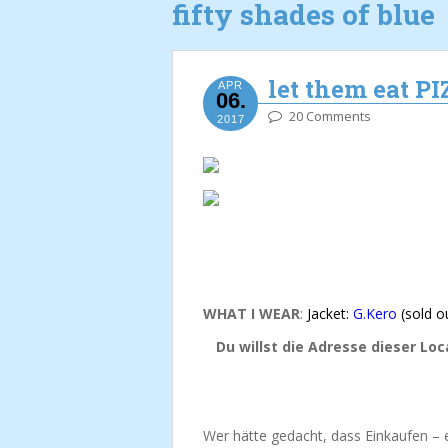
fifty shades of blue
let them eat P
APR
06.
20 Comments
2017
WHAT I WEAR
:
Jacket:
G.Kero
(sold ou
Du willst die Adresse dieser Lo
Wer hätte gedacht, dass Einkaufen – e