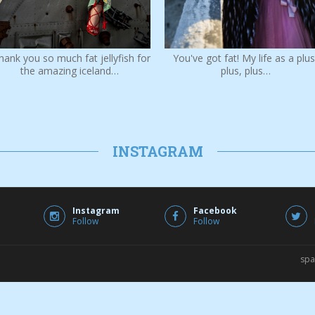
You've got fat! My life as a plus
hank you so much fat jellyfish for
plus, plus…
the amazing iceland…
INSTAGRAM
Instagram
Facebook
Follow
Follow
spa