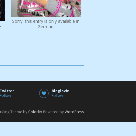
Sorry, this entry is only available in
,
German.
Twitter
Bloglovin
Follow
Follow
rkling Theme by
Colorlib
Powered by
WordPress