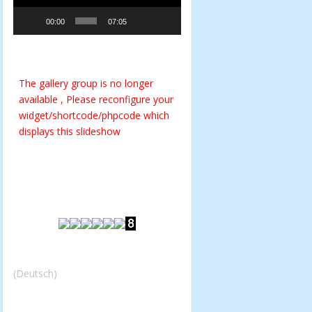
00:00
07:05
The gallery group
is no longer
available , Please reconfigure your
widget/shortcode/phpcode which
displays this slideshow
(Deutsch)