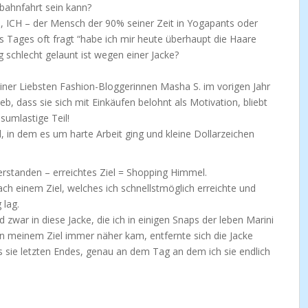
rbahnfahrt sein kann?
h, ICH – der Mensch der 90% seiner Zeit in Yogapants oder
Tages oft fragt “habe ich mir heute überhaupt die Haare
g schlecht gelaunt ist wegen einer Jacke?
einer Liebsten Fashion-Bloggerinnen Masha S. im vorigen Jahr
eb, dass sie sich mit Einkäufen belohnt als Motivation, bliebt
umlastige Teil!
l, in dem es um harte Arbeit ging und kleine Dollarzeichen
erstanden – erreichtes Ziel = Shopping Himmel.
ch einem Ziel, welches ich schnellstmöglich erreichte und
 lag.
 zwar in diese Jacke, die ich in einigen Snaps der leben Marini
an meinem Ziel immer näher kam, entfernte sich die Jacke
s sie letzten Endes, genau an dem Tag an dem ich sie endlich