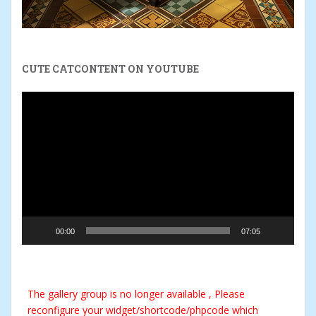
CUTE CATCONTENT ON YOUTUBE
Video
Player
00:00
07:05
The gallery group
is no longer available , Please
reconfigure your widget/shortcode/phpcode which