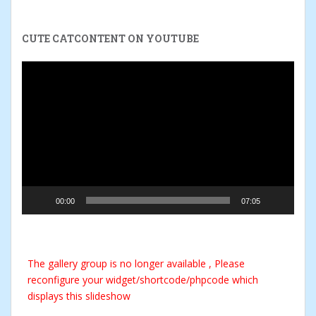
CUTE CATCONTENT ON YOUTUBE
Video-
Player
00:00
07:05
The gallery group
is no longer available , Please
reconfigure your widget/shortcode/phpcode which
displays this slideshow