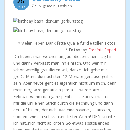
25.
,
Allgemein
Fashion
2017
* Vielen lieben Dank fette Qualle für die tollen Fotos!
*
Fotos:
by
Frédéric Sapart
Da fiebert man wochenlang auf diesen einen Tag hin,
und dann? Verpasst man ihn einfach. Und wer mir
schon voreilig gratulieren will, danke…ich gebe mir
große Mühe die nächsten 12 Monate genauso geil zu
sein. Aber heute geht es eigentlich nicht um mich, denn
mein Blog wird genau ein Jahr alt….wurde. Am 7.
Februar, wenn man ganz penibel ist. Zuerst machte
mir die Uni einen Strich durch die Rechnung und dann
der Luftballon, der nicht wie eine rosane „1“ aussah,
sondern wie ein sehkranker, fetter Wurm! DEN konnte
ich natürlich nicht ablichten. So etwas abstoßendes
kann und darf nicht gezeigt werden. Also verstrichen