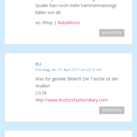
Qualle fuer noch mehr hammermaessige
bilder von dir.
xo. tthuy |
RubyliXious
ANTWORTEN
ELI
Dienstag, der 25. April 2017 um 23:13 Uhr
Was für geniale Bilder!!! Die Tasche ist der
Knaller!
LG Eli
http://www.doctorsfashiondiary.com
ANTWORTEN