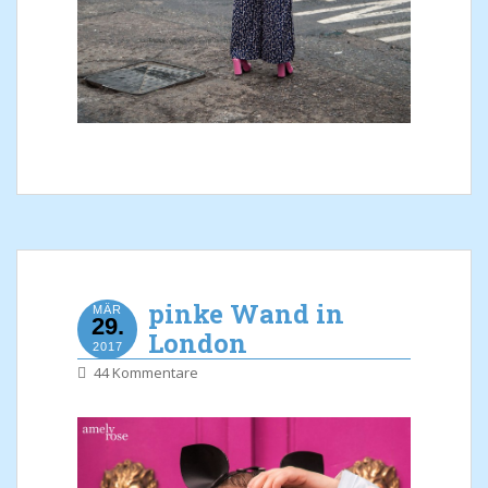
pinke Wand in
MÄR
29.
London
2017
44 Kommentare