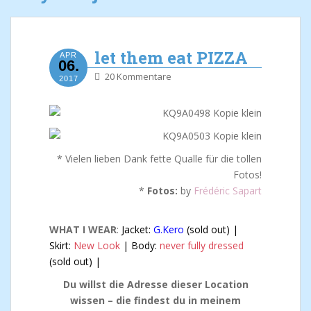
let them eat PIZZA
APR
06.
20 Kommentare
2017
* Vielen lieben Dank fette Qualle für die tollen
Fotos!
*
Fotos:
by
Frédéric Sapart
WHAT I WEAR
:
Jacket:
G.Kero
(sold out) |
Skirt:
New Look
| Body:
never fully dressed
(sold out) |
Du willst die Adresse dieser Location
wissen – die findest du in meinem