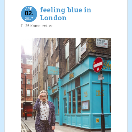
feeling blue in
APR
02.
London
2017
35 Kommentare