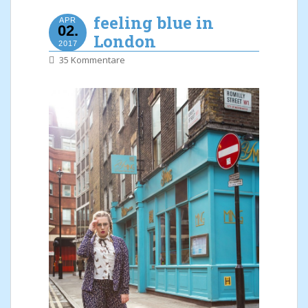
feeling blue in
APR
02.
London
2017
35 Kommentare