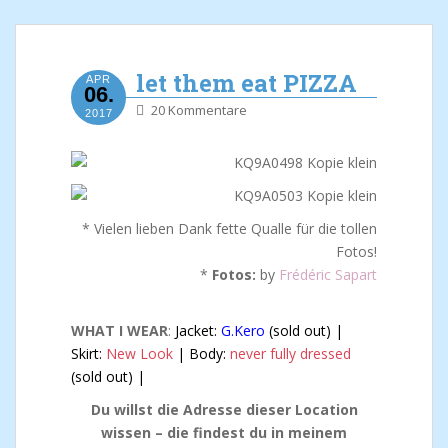
let them eat PIZZA
APR
06.
20 Kommentare
2017
* Vielen lieben Dank fette Qualle für die tollen
Fotos!
*
Fotos:
by
Frédéric Sapart
WHAT I WEAR
:
Jacket:
G.Kero
(sold out) |
Skirt:
New Look
| Body:
never fully dressed
(sold out) |
Du willst die Adresse dieser Location
wissen – die findest du in meinem