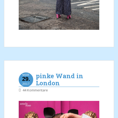
pinke Wand in
MÄR
29.
London
2017
44 Kommentare