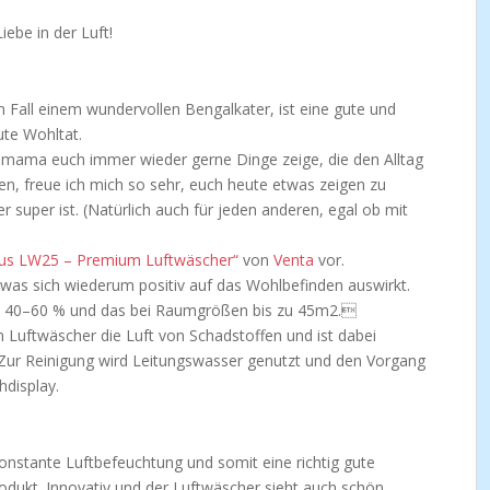
ebe in der Luft!
 Fall einem wundervollen Bengalkater, ist eine gute und
ute Wohltat.
nmama euch immer wieder gerne Dinge zeige, die den Alltag
, freue ich mich so sehr, euch heute etwas zeigen zu
r super ist. (Natürlich auch für jeden anderen, egal ob mit
lus LW25 – Premium Luftwäscher“
von
Venta
vor.
 was sich wiederum positiv auf das Wohlbefinden auswirkt.
le 40–60 % und das bei Raumgrößen bis zu 45m2.
 Luftwäscher die Luft von Schadstoffen und ist dabei
 Zur Reinigung wird Leitungswasser genutzt und den Vorgang
hdisplay.
 konstante Luftbefeuchtung und somit eine richtig gute
rodukt. Innovativ und der Luftwäscher sieht auch schön