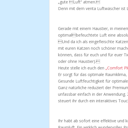
„gute Luft“ atmen.
Denn mit dem venta Luftwäscher ist Li
Gerade mit einem Haustier, in meinem
optimalbefeuchtete Luft eine absol
Und da ich als eingefleischte Katze
mit euren Katzen noch schöner machen
können, dass für euch und für euer Tie
oder ohne Haustier).
Heute stelle ich euch den
„Comfort P
Er sorgt für das optimale Raumklima,
Gesunde Luftfeuchtigkeit für optima
Ganz natürliche reduziert der Premium
unfassbar einfach in der Anwendung.
steuert ihr durch ein interaktives Touc
Ihr habt ab sofort eine effektive und
Raumluft. Ein wirklich wundervolles P