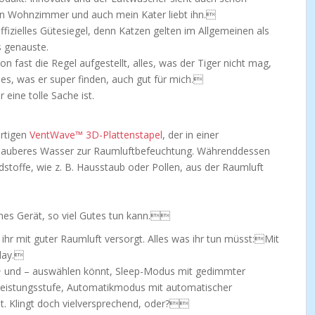
in Wohnzimmer und auch mein Kater liebt ihn.
offizielles Gütesiegel, denn Katzen gelten im Allgemeinen als
s genauste.
 fast die Regel aufgestellt, alles, was der Tiger nicht mag,
les, was er super finden, auch gut für mich.
 eine tolle Sache ist.
artigen
VentWave™ 3D-Plattenstapel
, der in einer
sauberes Wasser zur Raumluftbefeuchtung. Währenddessen
stoffe, wie z. B. Hausstaub oder Pollen, aus der Raumluft
ines Gerät, so viel Gutes tun kann.
hr mit guter Raumluft versorgt. Alles was ihr tun müsst:Mit
lay.
it + und – auswählen könnt, Sleep-Modus mit gedimmter
 Leistungsstufe, Automatikmodus mit automatischer
it. Klingt doch vielversprechend, oder?