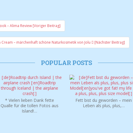
ook – Alima Review [Voriger Beitrag]
n
 Cream – märchenhaft schöne Naturkosmetik von Jolu
[Nächster Beitrag]
POPULAR POSTS
* Vielen lieben Dank fette
Fett bist du geworden – mein
Qualle für die tollen Fotos aus
Leben als plus, plus,…
Island!…