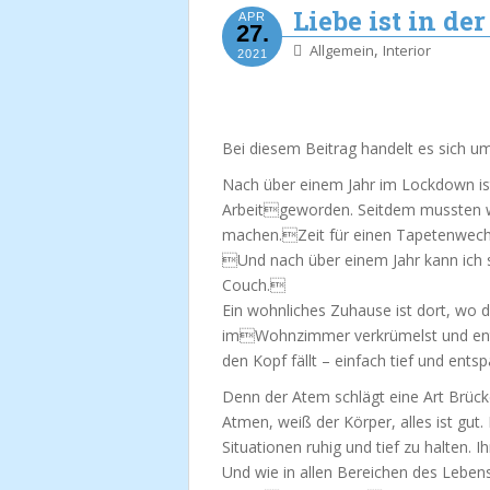
Liebe ist in de
APR
27.
,
Allgemein
Interior
2021
Bei diesem Beitrag handelt es sich u
Nach über einem Jahr im Lockdown is
Arbeitgeworden. Seitdem mussten wir
machen.Zeit für einen Tapetenwechs
Und nach über einem Jahr kann ich s
Couch.
Ein wohnliches Zuhause ist dort, wo d
imWohnzimmer verkrümelst und ent
den Kopf fällt – einfach tief und en
Denn der Atem schlägt eine Art Brück
Atmen, weiß der Körper, alles ist gut
Situationen ruhig und tief zu halten.
Und wie in allen Bereichen des Leben