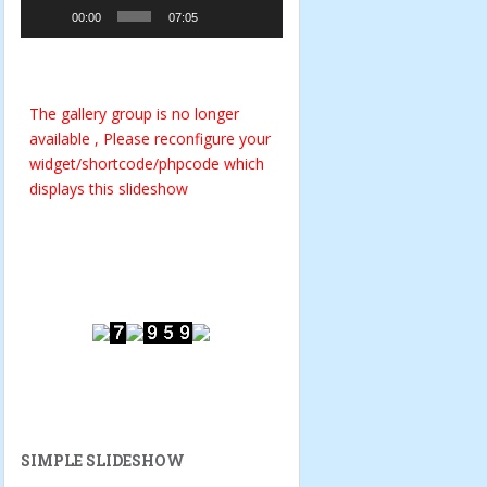
00:00
07:05
The gallery group
is no longer
available , Please reconfigure your
widget/shortcode/phpcode which
displays this slideshow
SIMPLE SLIDESHOW