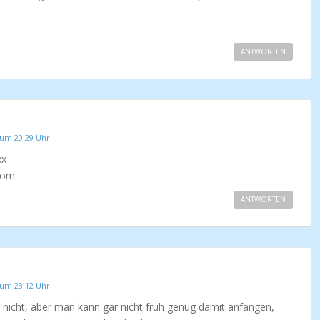
ANTWORTEN
 um 20:29 Uhr
xx
com
ANTWORTEN
 um 23:12 Uhr
ir nicht, aber man kann gar nicht früh genug damit anfangen,