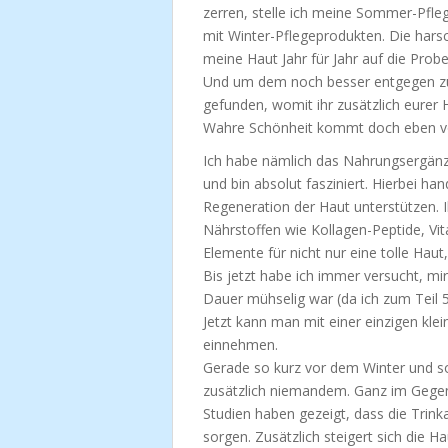
zerren, stelle ich meine Sommer-Pfl
mit Winter-Pflegeprodukten. Die harsc
meine Haut Jahr für Jahr auf die Probe
Und um dem noch besser entgegen zu 
gefunden, womit ihr zusätzlich eurer 
Wahre Schönheit kommt doch eben v
Ich habe nämlich das Nahrungsergänz
und bin absolut fasziniert. Hierbei ha
Regeneration der Haut unterstützen. I
Nährstoffen wie Kollagen-Peptide, Vita
Elemente für nicht nur eine tolle Hau
Bis jetzt habe ich immer versucht, mi
Dauer mühselig war (da ich zum Teil
Jetzt kann man mit einer einzigen kle
einnehmen.
Gerade so kurz vor dem Winter und som
zusätzlich niemandem. Ganz im Gegent
Studien haben gezeigt, dass die Trink
sorgen. Zusätzlich steigert sich die H