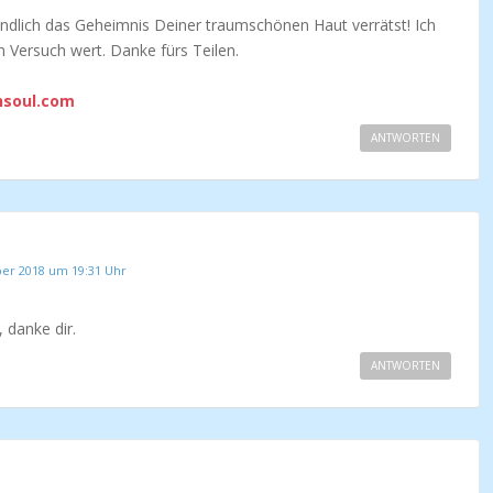
endlich das Geheimnis Deiner traumschönen Haut verrätst! Ich
n Versuch wert. Danke fürs Teilen.
hsoul.com
ANTWORTEN
er 2018 um 19:31 Uhr
 danke dir.
ANTWORTEN