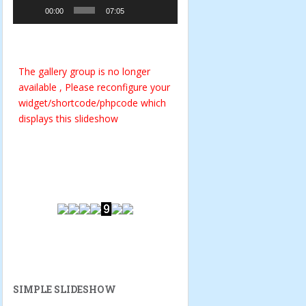
00:00
07:05
The gallery group
is no longer
available , Please reconfigure your
widget/shortcode/phpcode which
displays this slideshow
SIMPLE SLIDESHOW