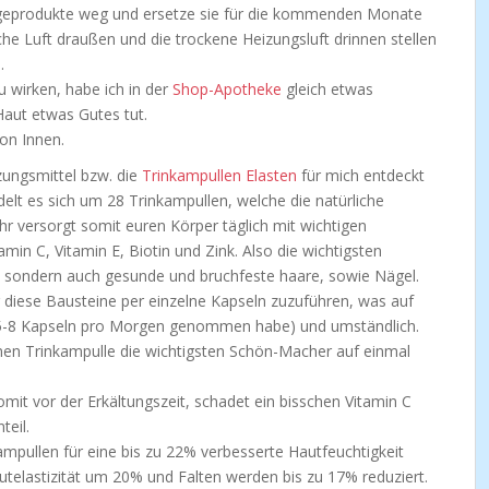
egeprodukte weg und ersetze sie für die kommenden Monate
he Luft draußen und die trockene Heizungsluft drinnen stellen
.
wirken, habe ich in der
Shop-Apotheke
gleich etwas
Haut etwas Gutes tut.
on Innen.
ungsmittel bzw. die
Trinkampullen Elasten
für mich entdeckt
ndelt es sich um 28 Trinkampullen, welche die natürliche
hr versorgt somit euren Körper täglich mit wichtigen
min C, Vitamin E, Biotin und Zink. Also die wichtigsten
t, sondern auch gesunde und bruchfeste haare, sowie Nägel.
r diese Bausteine per einzelne Kapseln zuzuführen, was auf
 5-8 Kapseln pro Morgen genommen habe) und umständlich.
inen Trinkampulle die wichtigsten Schön-Macher auf einmal
it vor der Erkältungszeit, schadet ein bisschen Vitamin C
eil.
ampullen für eine bis zu 22% verbesserte Hautfeuchtigkeit
autelastizität um 20% und Falten werden bis zu 17% reduziert.