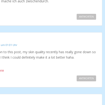
 mache ich auch zwischendurch.
ANTWORTEN
 um 01:01 Uhr
ion to this post, my skin quality recently has really gone down so
 think I could definitely make it a lot better haha.
ere
ANTWORTEN