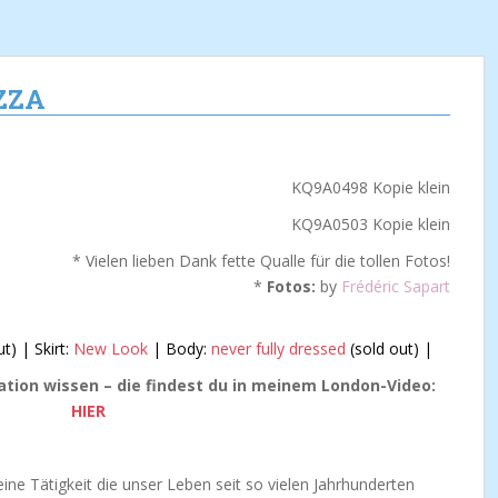
IZZA
* Vielen lieben Dank fette Qualle für die tollen Fotos!
*
Fotos:
by
Frédéric Sapart
t) | Skirt:
New Look
| Body:
never fully dressed
(sold out) |
cation wissen – die findest du in meinem London-Video:
HIER
ine Tätigkeit die unser Leben seit so vielen Jahrhunderten