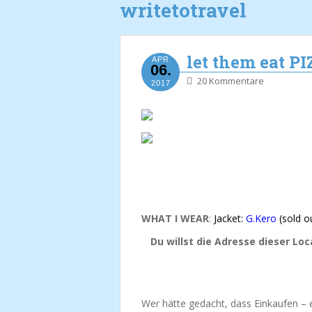
writetotravel
let them eat P
APR
06.
20 Kommentare
2017
WHAT I WEAR
:
Jacket:
G.Kero
(sold ou
Du willst die Adresse dieser Lo
Wer hätte gedacht, dass Einkaufen – e