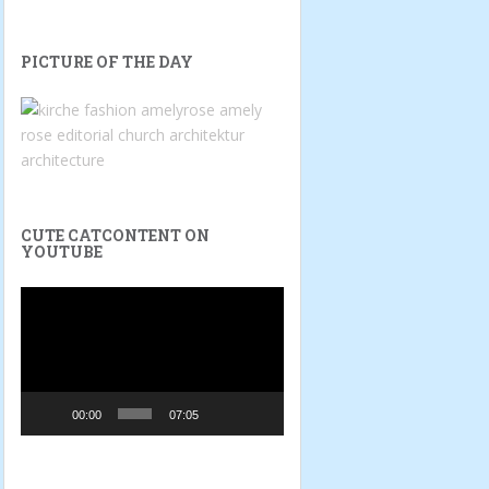
PICTURE OF THE DAY
CUTE CATCONTENT ON
YOUTUBE
Video-
Player
00:00
07:05