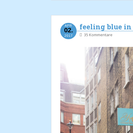
feeling blue i
APR
02.
35 Kommentare
2017