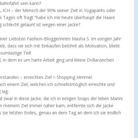
rbahnfahrt sein kann?
h, ICH – der Mensch der 90% seiner Zeit in Yogapants oder
Tages oft fragt “habe ich mir heute überhaupt die Haare
g schlecht gelaunt ist wegen einer Jacke?
einer Liebsten Fashion-Bloggerinnen Masha S. im vorigen Jahr
eb, dass sie sich mit Einkäufen belohnt als Motivation, bliebt
umlastige Teil!
l, in dem es um harte Arbeit ging und kleine Dollarzeichen
erstanden – erreichtes Ziel = Shopping Himmel.
ch einem Ziel, welches ich schnellstmöglich erreichte und
 lag.
 zwar in diese Jacke, die ich in einigen Snaps der leben Marini
an meinem Ziel immer näher kam, entfernte sich die Jacke
s sie letzten Endes, genau an dem Tag an dem ich sie endlich