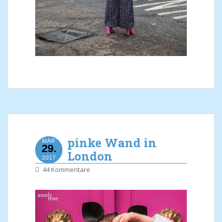
pinke Wand in
MÄR
29.
London
2017
44 Kommentare