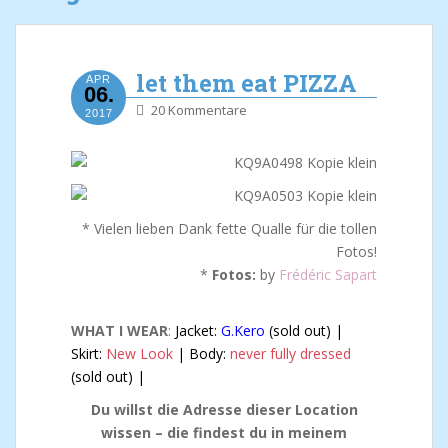
let them eat PIZZA
APR
06.
20 Kommentare
2017
* Vielen lieben Dank fette Qualle für die tollen
Fotos!
*
Fotos:
by
Frédéric Sapart
WHAT I WEAR
:
Jacket:
G.Kero
(sold out) |
Skirt:
New Look
| Body:
never fully dressed
(sold out) |
Du willst die Adresse dieser Location
wissen – die findest du in meinem