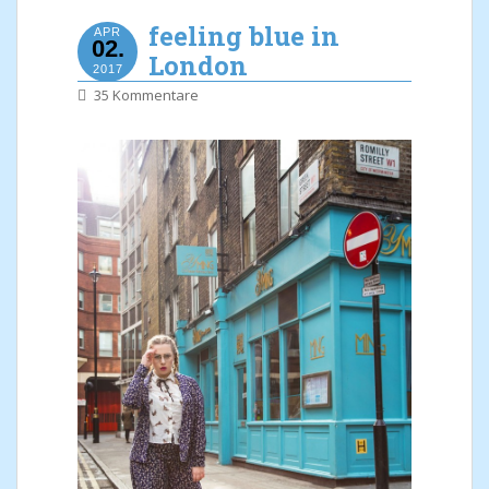
feeling blue in
APR
02.
London
2017
35 Kommentare