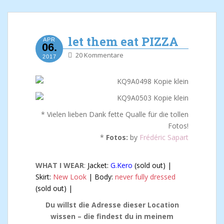
let them eat PIZZA
APR
06.
20 Kommentare
2017
* Vielen lieben Dank fette Qualle für die tollen
Fotos!
*
Fotos:
by
Frédéric Sapart
WHAT I WEAR
:
Jacket:
G.Kero
(sold out) |
Skirt:
New Look
| Body:
never fully dressed
(sold out) |
Du willst die Adresse dieser Location
wissen – die findest du in meinem