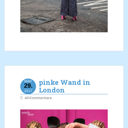
pinke Wand in
MÄR
29.
London
2017
44 Kommentare