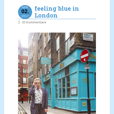
feeling blue in
APR
02.
London
2017
35 Kommentare