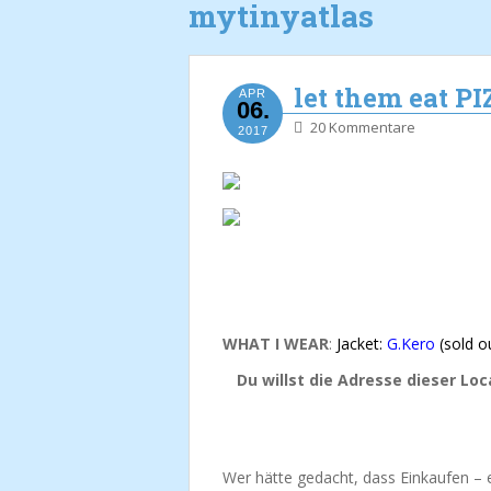
mytinyatlas
let them eat P
APR
06.
20 Kommentare
2017
WHAT I WEAR
:
Jacket:
G.Kero
(sold ou
Du willst die Adresse dieser Lo
Wer hätte gedacht, dass Einkaufen – e