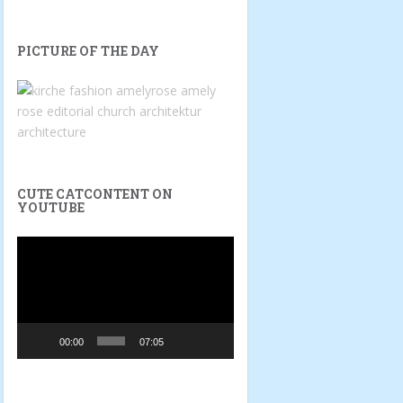
PICTURE OF THE DAY
CUTE CATCONTENT ON
YOUTUBE
Video-
Player
00:00
07:05