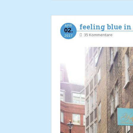
feeling blue i
APR
02.
35 Kommentare
2017