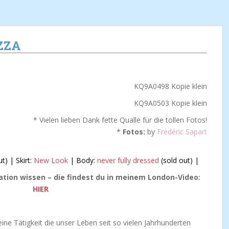
IZZA
* Vielen lieben Dank fette Qualle für die tollen Fotos!
*
Fotos:
by
Frédéric Sapart
t) | Skirt:
New Look
| Body:
never fully dressed
(sold out) |
cation wissen – die findest du in meinem London-Video:
HIER
ine Tätigkeit die unser Leben seit so vielen Jahrhunderten