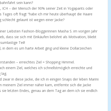
rbahnfahrt sein kann?
h, ICH – der Mensch der 90% seiner Zeit in Yogapants oder
Tages oft fragt “habe ich mir heute überhaupt die Haare
g schlecht gelaunt ist wegen einer Jacke?
einer Liebsten Fashion-Bloggerinnen Masha S. im vorigen Jahr
eb, dass sie sich mit Einkäufen belohnt als Motivation, bliebt
umlastige Teil!
l, in dem es um harte Arbeit ging und kleine Dollarzeichen
erstanden – erreichtes Ziel = Shopping Himmel.
ch einem Ziel, welches ich schnellstmöglich erreichte und
 lag.
 zwar in diese Jacke, die ich in einigen Snaps der leben Marini
an meinem Ziel immer näher kam, entfernte sich die Jacke
s sie letzten Endes, genau an dem Tag an dem ich sie endlich