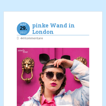
pinke Wand in
MÄR
29.
London
2017
44 Kommentare