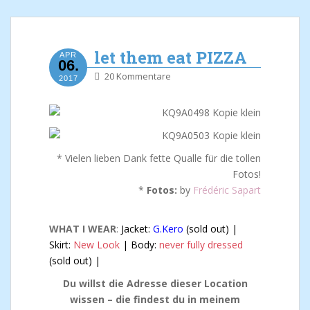
let them eat PIZZA
APR
06.
20 Kommentare
2017
* Vielen lieben Dank fette Qualle für die tollen
Fotos!
*
Fotos:
by
Frédéric Sapart
WHAT I WEAR
:
Jacket:
G.Kero
(sold out) |
Skirt:
New Look
| Body:
never fully dressed
(sold out) |
Du willst die Adresse dieser Location
wissen – die findest du in meinem