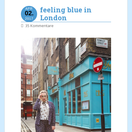
feeling blue in
APR
02.
London
2017
35 Kommentare