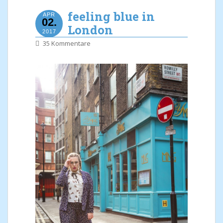
feeling blue in
APR
02.
London
2017
35 Kommentare