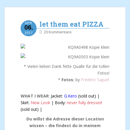
let them eat PIZZA
APR
06.
20 Kommentare
2017
* Vielen lieben Dank fette Qualle für die tollen
Fotos!
*
Fotos:
by
Frédéric Sapart
WHAT I WEAR
:
Jacket:
G.Kero
(sold out) |
Skirt:
New Look
| Body:
never fully dressed
(sold out) |
Du willst die Adresse dieser Location
wissen – die findest du in meinem