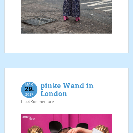
pinke Wand in
MÄR
29.
London
2017
44 Kommentare