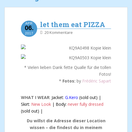
let them eat PIZZA
APR
06.
20 Kommentare
2017
* Vielen lieben Dank fette Qualle für die tollen
Fotos!
*
Fotos:
by
Frédéric Sapart
WHAT I WEAR
:
Jacket:
G.Kero
(sold out) |
Skirt:
New Look
| Body:
never fully dressed
(sold out) |
Du willst die Adresse dieser Location
wissen – die findest du in meinem