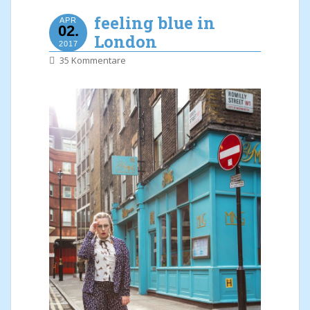
feeling blue in
APR
02.
London
2017
35 Kommentare