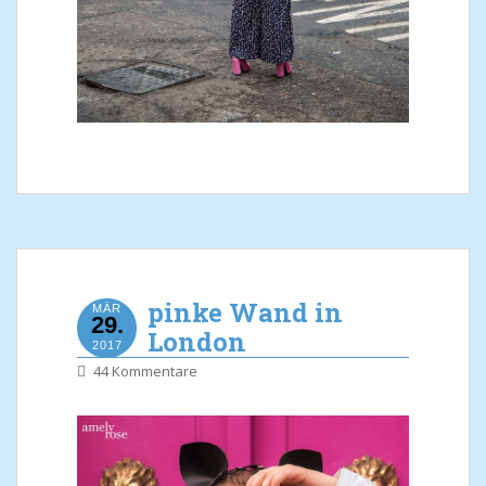
pinke Wand in
MÄR
29.
London
2017
44 Kommentare