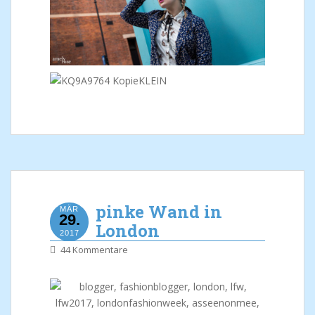
pinke Wand in
MÄR
29.
London
2017
44 Kommentare