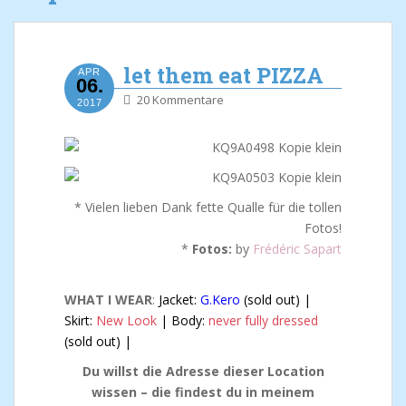
let them eat PIZZA
APR
06.
20 Kommentare
2017
* Vielen lieben Dank fette Qualle für die tollen
Fotos!
*
Fotos:
by
Frédéric Sapart
WHAT I WEAR
:
Jacket:
G.Kero
(sold out) |
Skirt:
New Look
| Body:
never fully dressed
(sold out) |
Du willst die Adresse dieser Location
wissen – die findest du in meinem