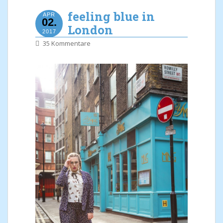
feeling blue in
APR
02.
London
2017
35 Kommentare