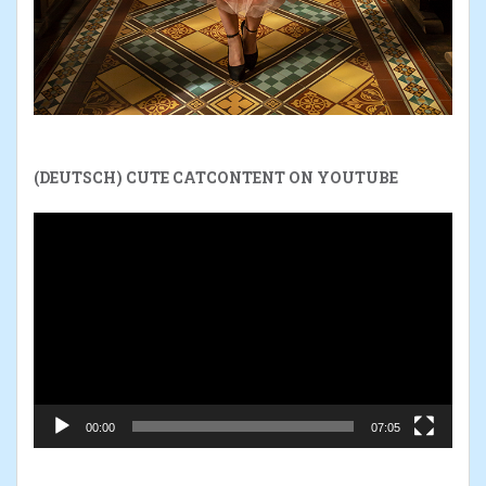
(DEUTSCH) CUTE CATCONTENT ON YOUTUBE
Reproductor
de
vídeo
00:00
07:05