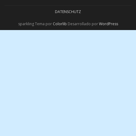
DATENSCHUTZ
sparkling Tema por
Colorlib
Desarrollado por
WordPress