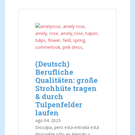
(Deutsch)
Berufliche
Qualitäten: große
Strohhüte tragen
& durch
Tulpenfelder
laufen
ago
04.
2023
Disculpa, pero esta entrada está
disponible sólo en Alemán y