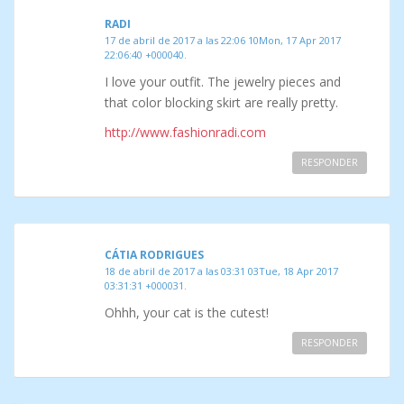
RADI
17 de abril de 2017 a las 22:06 10Mon, 17 Apr 2017
22:06:40 +000040.
I love your outfit. The jewelry pieces and
that color blocking skirt are really pretty.
http://www.fashionradi.com
RESPONDER
CÁTIA RODRIGUES
18 de abril de 2017 a las 03:31 03Tue, 18 Apr 2017
03:31:31 +000031.
Ohhh, your cat is the cutest!
RESPONDER