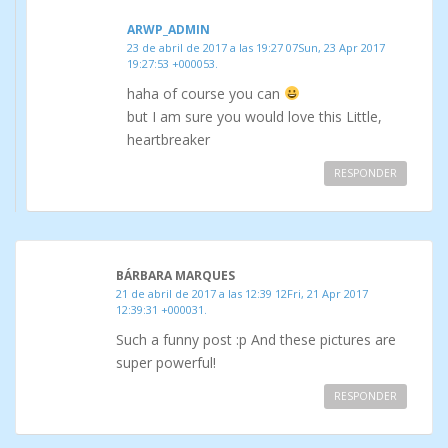
ARWP_ADMIN
23 de abril de 2017 a las 19:27 07Sun, 23 Apr 2017
19:27:53 +000053.
haha of course you can
but I am sure you would love this Little,
heartbreaker
RESPONDER
BÁRBARA MARQUES
21 de abril de 2017 a las 12:39 12Fri, 21 Apr 2017
12:39:31 +000031.
Such a funny post :p And these pictures are
super powerful!
RESPONDER