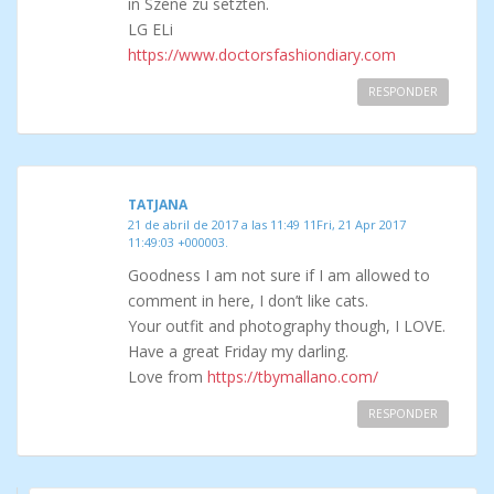
in Szene zu setzten.
LG ELi
https://www.doctorsfashiondiary.com
RESPONDER
TATJANA
21 de abril de 2017 a las 11:49 11Fri, 21 Apr 2017
11:49:03 +000003.
Goodness I am not sure if I am allowed to
comment in here, I don’t like cats.
Your outfit and photography though, I LOVE.
Have a great Friday my darling.
Love from
https://tbymallano.com/
RESPONDER