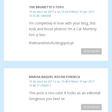
THE BRUNETTE'S TOFU
19 de abril de 2017 a las 13:33 01Wed, 19 Apr 2017
13:33:38 +000038.
I’m completely in love with your blog, this
look and those photos! I’m a Cat Mommy
too :p kiss
thebrunettetofu.blogspot.pt
RESPONDER
MARISA RAQUEL ROCHA FONSECA
19 de abril de 2017 a las 13:48 01Wed, 19 Apr 2017
13:48:17 +000017.
This post is too cute! It looks as an editorial!
Gorgeous you two! xx
RESPONDER