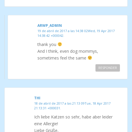
ARWP_ADMIN
19 de abril de 2017 a las 14:38 02Wed, 19 Apr 2017
14:38:42 +000042.
thank you
And I think, even dog mommys,
sometimes feel the same
RESPONDER
THI
18 de abril de 2017 a las 21:13 09Tue, 18 Apr 2017
21:13:31 +000031.
Ich liebe Katzen so sehr, habe aber leider
eine Allergie!
Liebe Grüße,