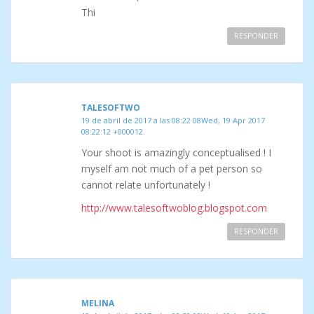
Thi
RESPONDER
TALESOFTWO
19 de abril de 2017 a las 08:22 08Wed, 19 Apr 2017
08:22:12 +000012.
Your shoot is amazingly conceptualised ! I
myself am not much of a pet person so
cannot relate unfortunately !
http://www.talesoftwoblog.blogspot.com
RESPONDER
MELINA