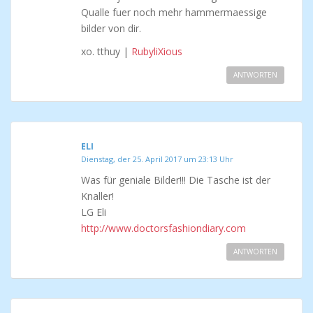
Qualle fuer noch mehr hammermaessige
bilder von dir.
xo. tthuy |
RubyliXious
ANTWORTEN
ELI
Dienstag, der 25. April 2017 um 23:13 Uhr
Was für geniale Bilder!!! Die Tasche ist der
Knaller!
LG Eli
http://www.doctorsfashiondiary.com
ANTWORTEN