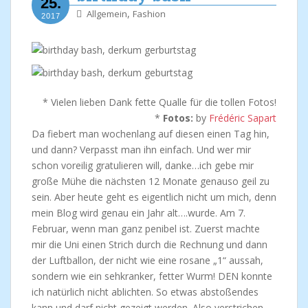
25.
,
Allgemein
Fashion
2017
* Vielen lieben Dank fette Qualle für die tollen Fotos!
*
Fotos:
by
Frédéric Sapart
Da fiebert man wochenlang auf diesen einen Tag hin,
und dann? Verpasst man ihn einfach. Und wer mir
schon voreilig gratulieren will, danke…ich gebe mir
große Mühe die nächsten 12 Monate genauso geil zu
sein. Aber heute geht es eigentlich nicht um mich, denn
mein Blog wird genau ein Jahr alt….wurde. Am 7.
Februar, wenn man ganz penibel ist. Zuerst machte
mir die Uni einen Strich durch die Rechnung und dann
der Luftballon, der nicht wie eine rosane „1“ aussah,
sondern wie ein sehkranker, fetter Wurm! DEN konnte
ich natürlich nicht ablichten. So etwas abstoßendes
kann und darf nicht gezeigt werden. Also verstrichen