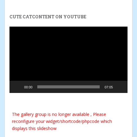
CUTE CATCONTENT ON YOUTUBE
Video-
Player
00:00
07:05
The gallery group
is no longer available , Please
reconfigure your widget/shortcode/phpcode which
displays this slideshow