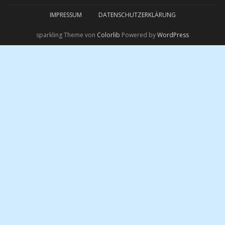
Twitter
Follow
Bloglovin
Follow
IMPRESSUM
DATENSCHUTZERKLÄRUNG
sparkling Theme von
Colorlib
Powered by
WordPress