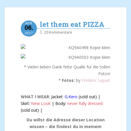
let them eat PIZZA
APR
06.
20 Kommentare
2017
* Vielen lieben Dank fette Qualle für die tollen
Fotos!
*
Fotos:
by
Frédéric Sapart
WHAT I WEAR
:
Jacket:
G.Kero
(sold out) |
Skirt:
New Look
| Body:
never fully dressed
(sold out) |
Du willst die Adresse dieser Location
wissen – die findest du in meinem