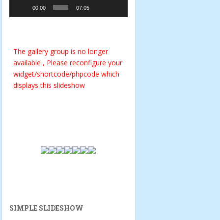
00:00
07:05
The gallery group
is no longer
available , Please reconfigure your
widget/shortcode/phpcode which
displays this slideshow
SIMPLE SLIDESHOW