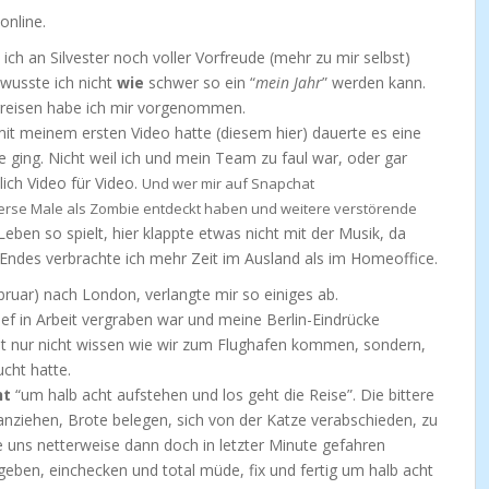
online.
ch an Silvester noch voller Vorfreude (mehr zu mir selbst)
 wusste ich nicht
wie
schwer so ein “
mein Jahr
” werden kann.
rreisen habe ich mir vorgenommen.
 mit meinem ersten Video hatte (diesem hier) dauerte es eine
ne ging. Nicht weil ich und mein Team zu faul war, oder gar
lich Video für Video.
Und wer mir auf Snapchat
verse Male als Zombie entdeckt haben und weitere verstörende
eben so spielt, hier klappte etwas nicht mit der Musik, da
 Endes verbrachte ich mehr Zeit im Ausland als im Homeoffice.
ruar) nach London, verlangte mir so einiges ab.
ef in Arbeit vergraben war und meine Berlin-Eindrücke
nicht nur nicht wissen wie wir zum Flughafen kommen, sondern,
ucht hatte.
ht
“um halb acht aufstehen und los geht die Reise”. Die bittere
 anziehen, Brote belegen, sich von der Katze verabschieden, zu
ie uns netterweise dann doch in letzter Minute gefahren
eben, einchecken und total müde, fix und fertig um halb acht