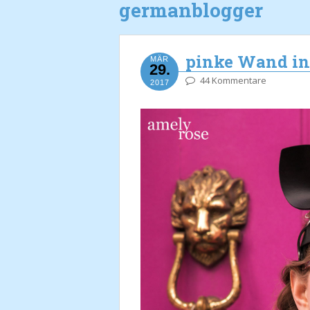
germanblogger
pinke Wand i
MÄR
29.
44 Kommentare
2017