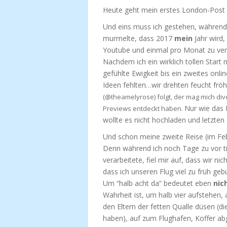
Heute geht mein erstes London-Post 
Und eins muss ich gestehen, während i
murmelte, dass 2017
mein
Jahr wird,
Youtube und einmal pro Monat zu ve
Nachdem ich ein wirklich tollen Start
gefühlte Ewigkeit bis ein zweites onli
Ideen fehlten…wir drehten feucht fröh
(@theamelyrose) folgt, der mag mich di
Nur wie das L
Previews entdeckt haben.
wollte es nicht hochladen und letzten
Und schon meine zweite Reise (im Feb
Denn während ich noch Tage zu vor ti
verarbeitete, fiel mir auf, dass wir 
dass ich unseren Flug viel zu früh geb
Um “halb acht da” bedeutet eben
nic
Wahrheit ist, um halb vier aufstehen,
den Eltern der fetten Qualle düsen (d
haben), auf zum Flughafen, Koffer abg