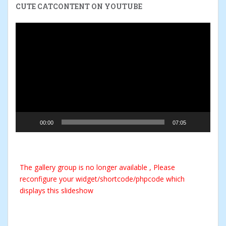
CUTE CATCONTENT ON YOUTUBE
Video-
Player
00:00
07:05
The gallery group
is no longer available , Please
reconfigure your widget/shortcode/phpcode which
displays this slideshow