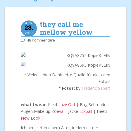
they call me
APR
28.
mellow yellow
2017
48 Kommentare
* Vielen lieben Dank fette Qualle für die tollen
Fotos!
*
Fotos:
by
Frédéric Sapart
what I wear:
Kleid
Lazy Oaf
| Bag Selfmade |
Augen Make up
Zoeva
| Jacke
Eckball
| Heels
New Look
|
Ich bin jetzt in einem Alter, in dem dir der