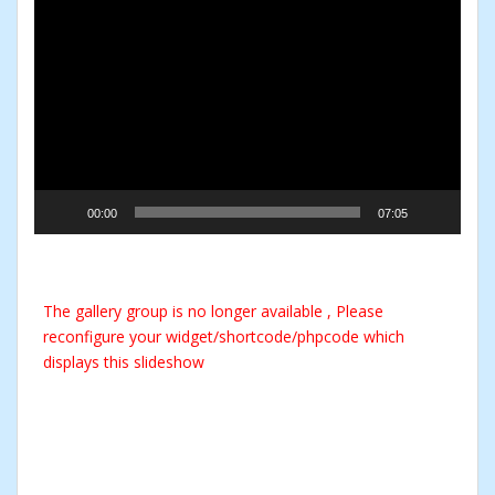
Video-
Player
00:00
07:05
The gallery group
is no longer available , Please
reconfigure your widget/shortcode/phpcode which
displays this slideshow