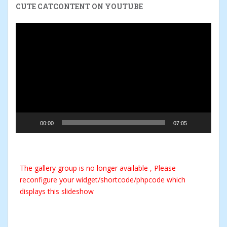
CUTE CATCONTENT ON YOUTUBE
Video-
Player
00:00
07:05
The gallery group
is no longer available , Please
reconfigure your widget/shortcode/phpcode which
displays this slideshow