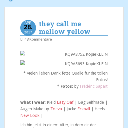
they call me
APR
28.
mellow yellow
2017
48 Kommentare
* Vielen lieben Dank fette Qualle für die tollen
Fotos!
*
Fotos:
by
Frédéric Sapart
what I wear:
Kleid
Lazy Oaf
| Bag Selfmade |
Augen Make up
Zoeva
| Jacke
Eckball
| Heels
New Look
|
Ich bin jetzt in einem Alter, in dem dir der