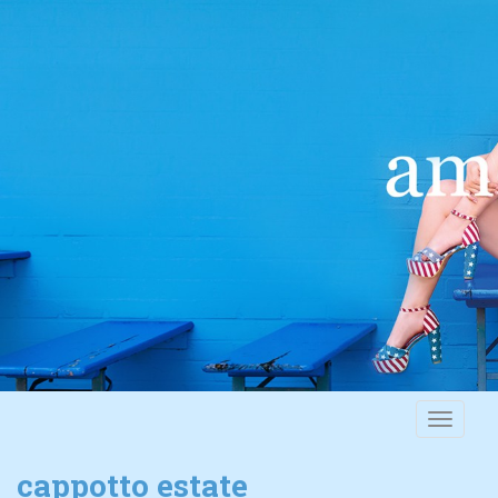
S
k
i
p
t
o
m
a
i
n
c
o
n
t
e
n
t
TOGGLE
cappotto estate