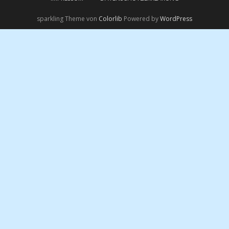
sparkling Theme von
Colorlib
Powered by
WordPress