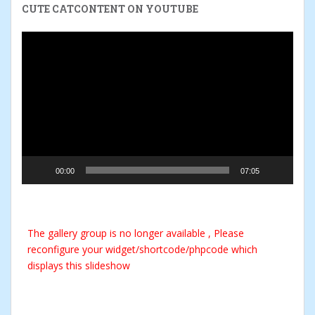
CUTE CATCONTENT ON YOUTUBE
Video-
Player
00:00
07:05
The gallery group
is no longer available , Please
reconfigure your widget/shortcode/phpcode which
displays this slideshow