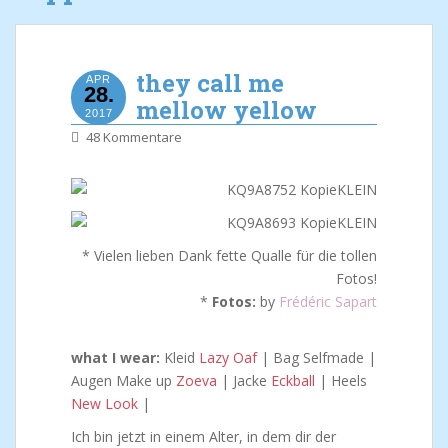
they call me
APR
28.
mellow yellow
2017
48 Kommentare
* Vielen lieben Dank fette Qualle für die tollen
Fotos!
*
Fotos:
by
Frédéric Sapart
what I wear:
Kleid
Lazy Oaf
| Bag Selfmade |
Augen Make up
Zoeva
| Jacke
Eckball
| Heels
New Look
|
Ich bin jetzt in einem Alter, in dem dir der